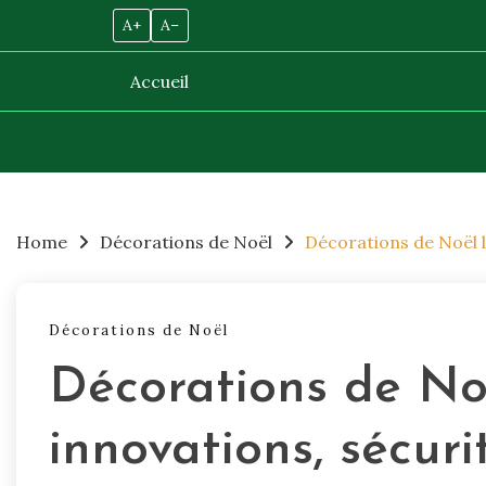
A+
A–
Accueil
Skip
to
content
Home
Décorations de Noël
Décorations de Noël lu
Décorations de Noël
Décorations de Noë
innovations, sécurit