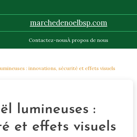
marchedenoelbsp.com
Contactez-nous
À propos de nous
mineuses : innovations, sécurité et effets visuels
l lumineuses :
é et effets visuels