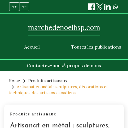
A+
A–
marchedenoelbsp.com
Accueil
Toutes les publications
Contactez-nous
À propos de nous
Skip
to
Home
Produits artisanaux
Artisanat en métal : sculptures, décorations et
content
techniques des artisans canadiens
Produits artisanaux
Artisanat en métal : sculptures,