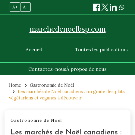
A+
A–
marchedenoelbsp.com
Accueil
Toutes les publications
Contactez-nous
À propos de nous
Skip
to
Home
Gastronomie de Noël
Les marchés de Noël canadiens : un guide des plats
content
végétariens et véganes à découvrir
Gastronomie de Noël
Les marchés de Noël canadiens :