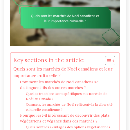
Key sections in the article:
Quels sont les marchés de Noël canadiens et leur
importance culturelle ?
Comment les marchés de Noël canadiens se
distinguent-ils des autres marchés ?
Quelles traditions sont spécifiques aux marchés de
Noël au Canada ?
Comment les marchés de Noël reflètent-ils la diversité
culturelle canadienne ?
Pourquoi est-il intéressant de découvrir des plats
végétariens et véganes dans ces marchés ?
Quels sont les avantages des options végétariennes